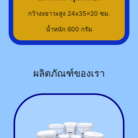
กว้างxยาวxสูง 24x35x20 ซม.
น้ำหนัก 600 กรัม
ผลิตภัณฑ์ของเรา