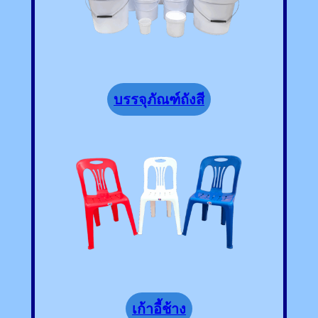
บรรจุภัณฑ์ถังสี
เก้าอี้ช้าง